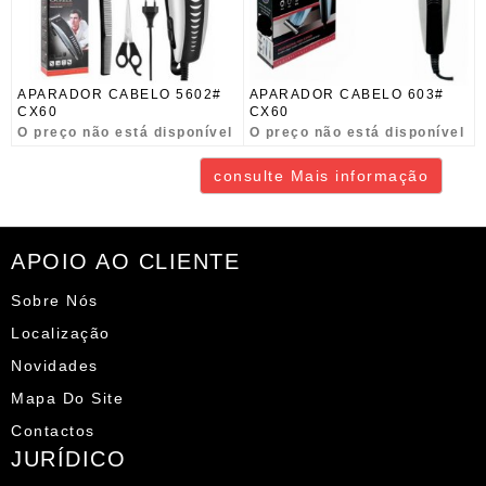
APARADOR CABELO 5602#
APARADOR CABELO 603#
CX60
CX60
O preço não está disponível
O preço não está disponível
consulte Mais informação
APOIO AO CLIENTE
Sobre Nós
Localização
Novidades
Mapa Do Site
Contactos
JURÍDICO